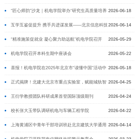
筑大学机电学院与福建城宇科技有限公司举行校企...
“匠心师韵”沙龙｜机电学院举办“研究生高质量培养
2026-06-18
方法与实践”专题讲座
互学互鉴促提升 携手共进谋发展——北京信息科技
2026-06-14
大学机电工程学院赴我院调研交流
“精准施策促就业 凝心聚力助远航”机电学院召开
2026-05-29
2027届本科毕业生就业动员会
机电学院召开本科生期中座谈会
2026-05-22
喜报！机电学院在2025年北京市“读懂中国”活动中
2026-05-18
荣获佳绩
正式揭牌！北建大北京市重点实验室，赋能城轨智
2026-04-25
能运维创新发展
王衍学教授团队科研成果首登国际顶级期刊
2026-04-24
《Advanced science》
校长张大玉带队调研机电与车辆工程学院
2026-04-22
上海黄浦区中青年干部培训班赴北京建筑大学通用
2026-04-14
智能机器人训练场参观学习