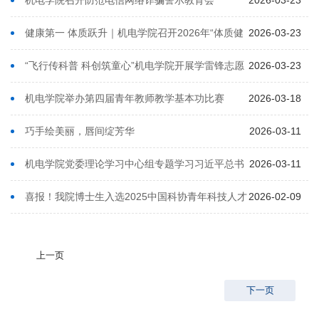
机电学院召开防范电信网络诈骗警示教育会
2026-03-23
健康第一 体质跃升｜机电学院召开2026年“体质健
2026-03-23
康跃升行动”专项工作部署会
“飞行传科普 科创筑童心”机电学院开展学雷锋志愿
2026-03-23
服务活动
机电学院举办第四届青年教师教学基本功比赛
2026-03-18
巧手绘美丽，唇间绽芳华
2026-03-11
机电学院党委理论学习中心组专题学习习近平总书
2026-03-11
记视察北京重要讲话精神
喜报！我院博士生入选2025中国科协青年科技人才
2026-02-09
培育工程博士生专项计划
上一页
下一页